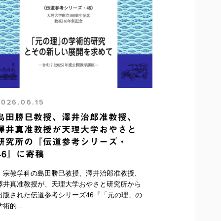
2026.06.15
島田勝巳教授、澤井治郎准教授、
澤井真准教授が天理大学おやさと
研究所の『伝道参考シリーズ・
46』に寄稿
宗教学科の島田勝巳教授、澤井治郎准教授、
澤井真准教授が、天理大学おやさと研究所から
出版された伝道参考シリーズ46『「元の理」の
学術的...