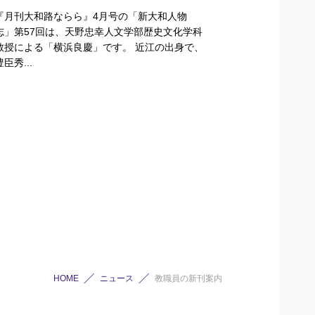
『月刊大和路ならら』4月号の「新大和人物
志」第57回は、天野忠幸人文学部歴史文化学科
教授による「横浜良慶」です。 近江の出身で、
豊臣秀...
HOME
ニュース
教職員の新刊案内