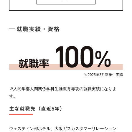
す。各履修プログラムに沿ったテーマにおいて問題意
新たに関わる担い手の想いとその変化について―
識を掘り起こし、受講生が主体的に考察していきま
中学生が部活動に求めているものとは－部活動の地
す。
域移行を目前とする奈良市立飛鳥中学校卓球部の事
就職実績・資格
例―
※人間学部人間関係学科生涯教育専攻の就職実績になりま
す。
主な就職先（直近5年）
ウェスティン都ホテル、大阪ガスカスタマーリレーション