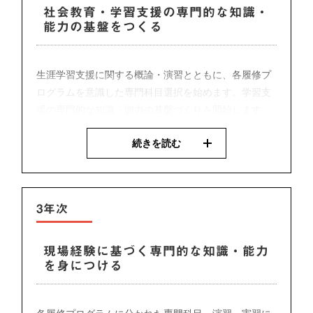
社会教育・学習支援の専門的な知識・
能力の基盤をつくる
生涯学習支援に関する概論・演習とともに、各履修プ
ログラムを意識した専門科目選択を始めます。学習支
援の専門的な知識・能力の基盤づくりを開始します。
・社会教育基礎演習１・２
初年次の導入科目として演習形式で基礎的なスキルの
続きを読む
形成をめざします。教員や学生同士の交流を深め、相
代表的な授業
互の学び合いを体感できる演習です。
3年次
現場経験に基づく専門的な知識・能力
を身につける