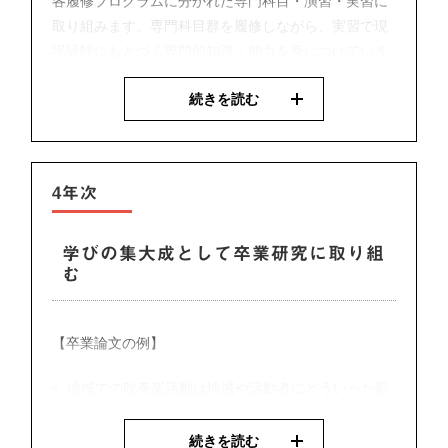
各履修プログラムに分かれた専門科目・演習・実習に
取り組みます。専門科目群を履修しながら、実習で現
場経験にもとづく専門的知識・能力を身につけていき
ます。
続きを読む
代表的な授業
・生涯学習支援演習１・２
学習者の多様性、学習理論と学習支援・ファシリテー
4年次
ションの具体的な技法についての知識を踏まえなが
ら、演習形式で学習経験・学習支援経験を積んでいき
ます。
学びの集大成として卒業研究に取り組
む
【卒業論文の例】
地域での吹奏楽活動は地域や活動者にどういった影
響をもたらすのか
・社会教育演習１・２
本科目は履修プログラムごとに分かれた演習科目で
続きを読む
地域の伝統行事の担い手に関する研究―伝統行事に