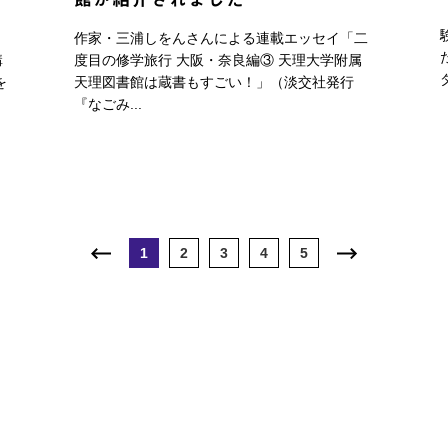
、
作家・三浦しをんさんによる連載エッセイ「二
講
度目の修学旅行 大阪・奈良編③ 天理大学附属
ダ
を
天理図書館は蔵書もすごい！」（淡交社発行
『なごみ...
1
2
3
4
5