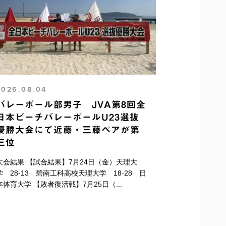
2026.08.04
バレーボール部男子 JVA第8回全
日本ビーチバレーボールU23選抜
優勝大会にて近藤・三藤ペアが第
三位
大会結果 【試合結果】7月24日（金）天理大
学 28-13 碧南工科高校天理大学 18-28 日
本体育大学 【敗者復活戦】7月25日（...