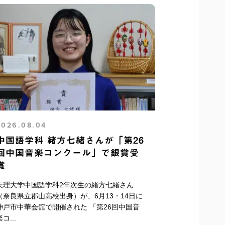
2026.08.04
中国語学科 緒方七緒さんが「第26
回中国音楽コンクール」で銀賞受
賞
天理大学中国語学科2年次生の緒方七緒さん
（奈良県立郡山高校出身）が、6月13・14日に
神戸市中華会舘で開催された 「第26回中国音
コ...