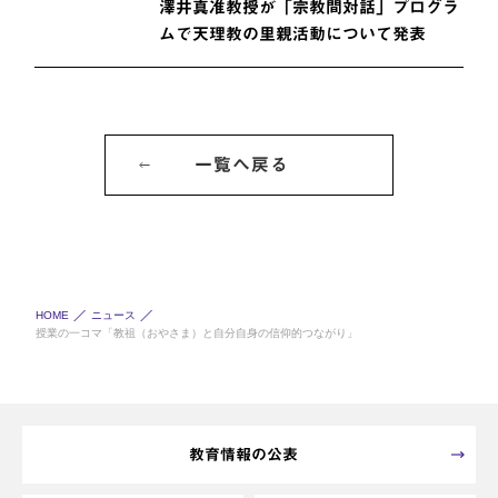
澤井真准教授が「宗教間対話」プログラ
ムで天理教の里親活動について発表
一覧へ戻る
HOME
ニュース
授業の一コマ「教祖（おやさま）と自分自身の信仰的つながり」
教育情報の公表