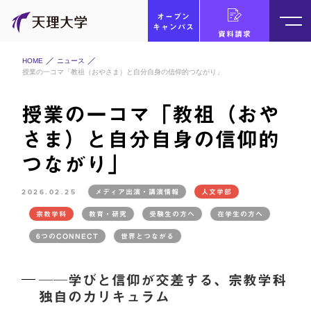
オープン
キャンパス
資料請求
HOME
ニュース
授業の一コマ「教祖（おやさま）と自分自身の信仰的つながり」
授業の一コマ「教祖（おや
さま）と自分自身の信仰的
つながり」
2026.02.25
メディア出演・講演情報
人文学部
宗教学科
教育・研究
受験生の方へ
在学生の方へ
6つのCONNECT
世界とつながる
──学びと信仰が交差する、宗教学科
独自のカリキュラム