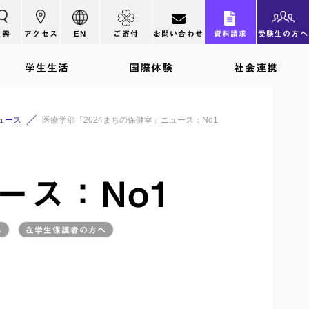
検索
アクセス
EN
ご寄付
お問い合わせ
資料請求
受験生の方へ
学生生活
国際体験
社会連携
ュース
医療学部「2024まちの保健室」ニュース：No1
ース：No1
へ
在学生保護者の方へ