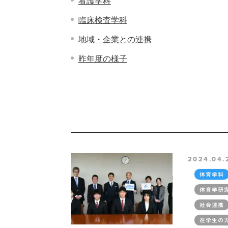
看護学科
臨床検査学科
地域・企業との連携
昨年度の様子
2024.04.
体育学科
体育学研
社会連携
在学生の