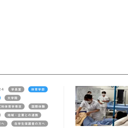
24
学長室
体育学部
大学院
究科体育学専攻
国際体験
地域・企業との連携
方へ
在学生保護者の方へ