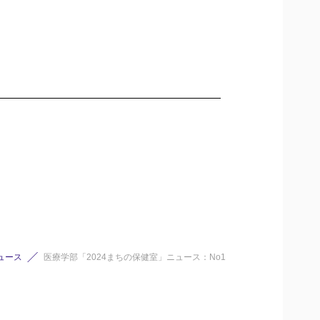
ュース
医療学部「2024まちの保健室」ニュース：No1