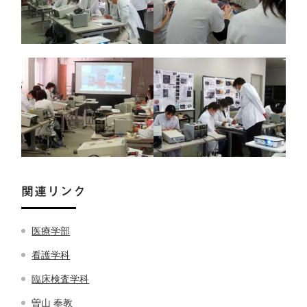
関連リンク
医療学部
看護学科
臨床検査学科
曽山 奉教