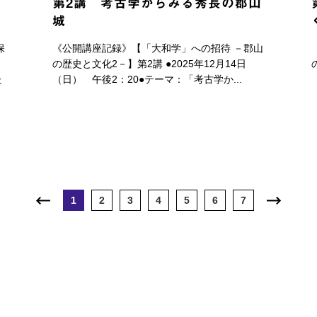
第2講 考古学からみる秀長の郡山
城
保
《公開講座記録》【「大和学」への招待 －郡山
ま
の歴史と文化2－】第2講 ●2025年12月14日
た
（日） 午後2：20●テーマ：「考古学か...
1
2
3
4
5
6
7