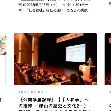
開
.
回 ●2026年5月23日（土） 午後1：30●テー
マ：「社会福祉と福祉の違い：あなたの実践...
2026.02.02
講
《公開講座記録》【「大和学」へ
の招待 －郡山の歴史と文化2－】