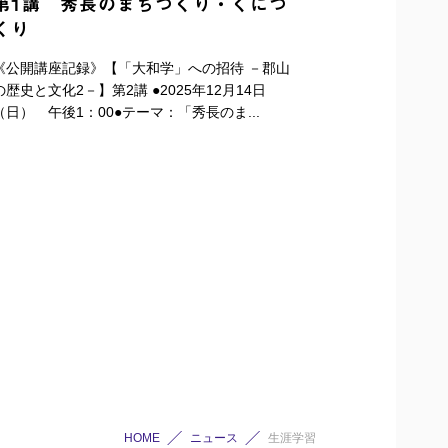
第1講 秀長のまちづくり・くにづ
くり
《公開講座記録》【「大和学」への招待 －郡山
の歴史と文化2－】第2講 ●2025年12月14日
（日） 午後1：00●テーマ：「秀長のま...
HOME
ニュース
生涯学習