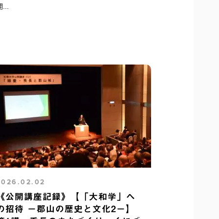
...
2026.02.02
《公開講座記録》【「大和学」へ
の招待 －郡山の歴史と文化2－】