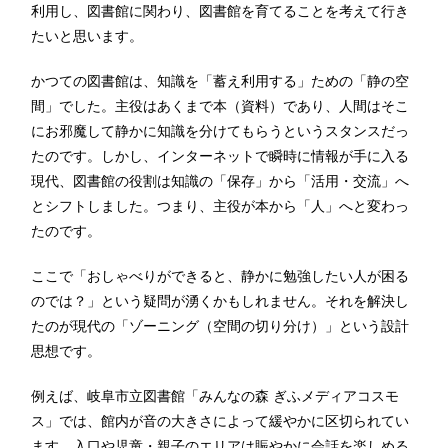
利用し、図書館に関わり、図書館を育てることを考えて行き
たいと思います。
かつての図書館は、知識を「蓄え利用する」ための「静の空
間」でした。主役はあくまで本（資料）であり、人間はそこ
にお邪魔して静かに知識を分けてもらうというスタンスだっ
たのです。しかし、インターネットで瞬時に情報が手に入る
現代、図書館の役割は知識の「保存」から「活用・交流」へ
とシフトしました。つまり、主役が本から「人」へと変わっ
たのです。
ここで「おしゃべりができると、静かに勉強したい人が困る
のでは？」という疑問が湧くかもしれません。それを解決し
たのが現代の「ゾーニング（空間の切り分け）」という設計
思想です。
例えば、岐阜市立図書館「みんなの森 ぎふメディアコスモ
ス」では、館内が音の大きさによって緩やかに区切られてい
ます。入口や児童・親子のエリアは賑やかに会話を楽しめる