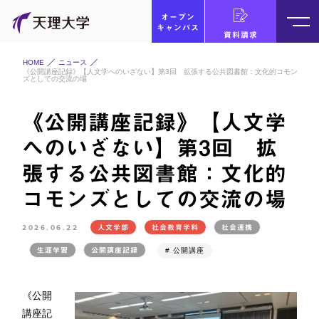
オープン
キャンパス
資料請求
HOME
ニュース
《公開講座記録》【人文学へのいざない】第3回 拡張する公共図書館：文化的コモン
ズとしての交流の場
《公開講座記録》【人文学
へのいざない】第3回 拡
張する公共図書館：文化的
コモンズとしての交流の場
2026.06.22
人文学部
社会教育学科
社会連携
生涯学習
公開講座記録
# 公開講座
《公開
講座記