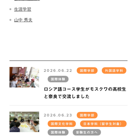
生涯学習
山中 秀夫
2026.06.22
国際学部
外国語学科
国際体験
ロシア語コース学生がモスクワの高校生
と奈良で交流しました
2026.06.23
国際学部
国際文化学科
日本学科（留学生対象）
国際体験
受験生の方へ