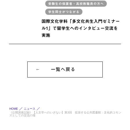
受験生の保護者・高校教職員の方へ
学生同士がつながる
国際文化学科「多文化共生入門ゼミナー
ル1」で留学生へのインタビュー交流を
実施
一覧へ戻る
HOME
ニュース
《公開講座記録》【人文学へのいざない】第3回 拡張する公共図書館：文化的コモン
ズとしての交流の場