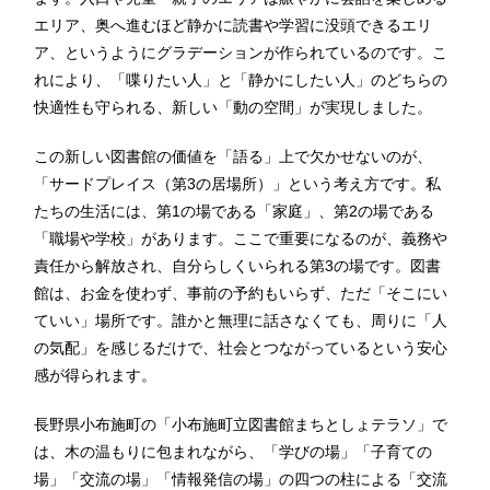
エリア、奥へ進むほど静かに読書や学習に没頭できるエリ
ア、というようにグラデーションが作られているのです。こ
れにより、「喋りたい人」と「静かにしたい人」のどちらの
快適性も守られる、新しい「動の空間」が実現しました。
この新しい図書館の価値を「語る」上で欠かせないのが、
「サードプレイス（第3の居場所）」という考え方です。私
たちの生活には、第1の場である「家庭」、第2の場である
「職場や学校」があります。ここで重要になるのが、義務や
責任から解放され、自分らしくいられる第3の場です。図書
館は、お金を使わず、事前の予約もいらず、ただ「そこにい
ていい」場所です。誰かと無理に話さなくても、周りに「人
の気配」を感じるだけで、社会とつながっているという安心
感が得られます。
長野県小布施町の「小布施町立図書館まちとしょテラソ」で
は、木の温もりに包まれながら、「学びの場」「子育ての
場」「交流の場」「情報発信の場」の四つの柱による「交流