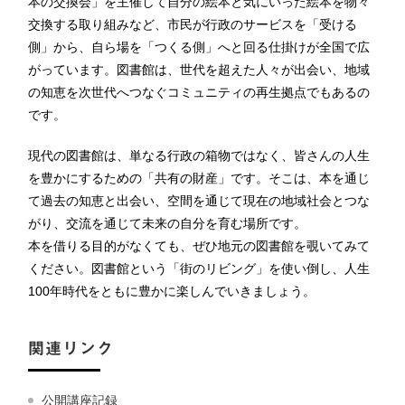
本の交換会」を主催して自分の絵本と気にいった絵本を物々
交換する取り組みなど、市民が行政のサービスを「受ける
側」から、自ら場を「つくる側」へと回る仕掛けが全国で広
がっています。図書館は、世代を超えた人々が出会い、地域
の知恵を次世代へつなぐコミュニティの再生拠点でもあるの
です。
現代の図書館は、単なる行政の箱物ではなく、皆さんの人生
を豊かにするための「共有の財産」です。そこは、本を通じ
て過去の知恵と出会い、空間を通じて現在の地域社会とつな
がり、交流を通じて未来の自分を育む場所です。
本を借りる目的がなくても、ぜひ地元の図書館を覗いてみて
ください。図書館という「街のリビング」を使い倒し、人生
100年時代をともに豊かに楽しんでいきましょう。
関連リンク
公開講座記録