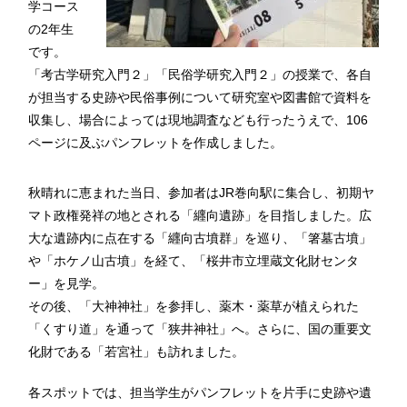
学コース
の2年生
です。
「考古学研究入門２」「民俗学研究入門２」の授業で、各自
が担当する史跡や民俗事例について研究室や図書館で資料を
収集し、場合によっては現地調査なども行ったうえで、106
ページに及ぶパンフレットを作成しました。
秋晴れに恵まれた当日、参加者はJR巻向駅に集合し、初期ヤ
マト政権発祥の地とされる「纒向遺跡」を目指しました。広
大な遺跡内に点在する「纒向古墳群」を巡り、「箸墓古墳」
や「ホケノ山古墳」を経て、「桜井市立埋蔵文化財センタ
ー」を見学。
その後、「大神神社」を参拝し、薬木・薬草が植えられた
「くすり道」を通って「狭井神社」へ。さらに、国の重要文
化財である「若宮社」も訪れました。
各スポットでは、担当学生がパンフレットを片手に史跡や遺