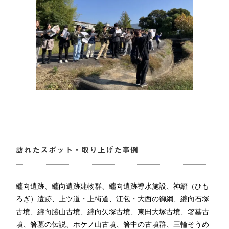
訪れたスポット・取り上げた事例
纒向遺跡、纒向遺跡建物群、纒向遺跡導水施設、神籬（ひも
ろぎ）遺跡、上ツ道・上街道、江包・大西の御綱、纒向石塚
古墳、纒向勝山古墳、纒向矢塚古墳、東田大塚古墳、箸墓古
墳、箸墓の伝説、ホケノ山古墳、箸中の古墳群、三輪そうめ