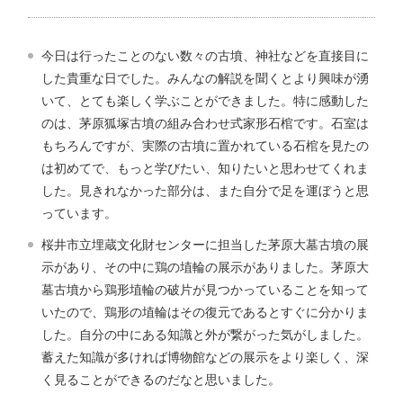
今日は行ったことのない数々の古墳、神社などを直接目に
した貴重な日でした。みんなの解説を聞くとより興味が湧
いて、とても楽しく学ぶことができました。特に感動した
のは、茅原狐塚古墳の組み合わせ式家形石棺です。石室は
もちろんですが、実際の古墳に置かれている石棺を見たの
は初めてで、もっと学びたい、知りたいと思わせてくれま
した。見きれなかった部分は、また自分で足を運ぼうと思
っています。
桜井市立埋蔵文化財センターに担当した茅原大墓古墳の展
示があり、その中に鶏の埴輪の展示がありました。茅原大
墓古墳から鶏形埴輪の破片が見つかっていることを知って
いたので、鶏形の埴輪はその復元であるとすぐに分かりま
した。自分の中にある知識と外が繋がった気がしました。
蓄えた知識が多ければ博物館などの展示をより楽しく、深
く見ることができるのだなと思いました。