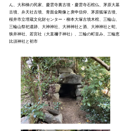
ん、大和棟の民家、慶雲寺裏古墳・慶雲寺石棺仏、茅原大墓
古墳、弁天社古墳、青面金剛像と庚申信仰、茅原狐塚古墳、
桜井市立埋蔵文化財センター・柳本大塚古墳木棺、三輪山、
三輪山祭祀遺跡、大神神社、大神神社と酒、大神神社と蛇、
狭井神社、若宮社（大直禰子神社）、三輪の町並み、三輪恵
比須神社と初市