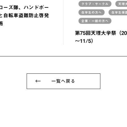
クラブ・サークル
天理
ローズ隊、ハンドボー
在学生の方へ
在学生保
と自転車盗難防止啓発
企業・一般の方へ
施
第75回天理大学祭（202
～11/5）
一覧へ戻る