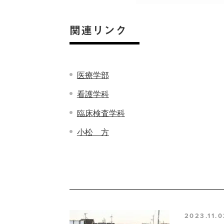
関連リンク
医療学部
看護学科
臨床検査学科
小松 方
2023.11.0