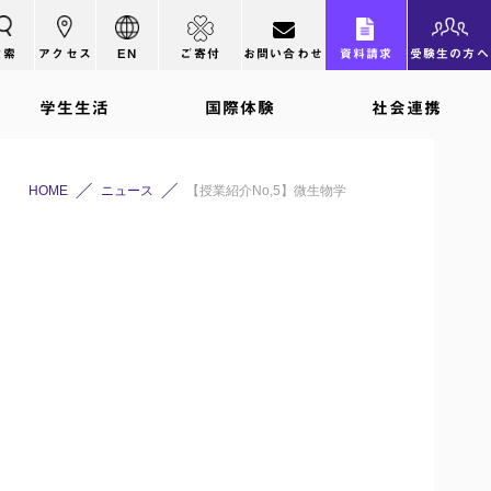
検索
アクセス
EN
ご寄付
お問い合わせ
資料請求
受験生の方へ
学生生活
国際体験
社会連携
HOME
ニュース
【授業紹介No,5】微生物学