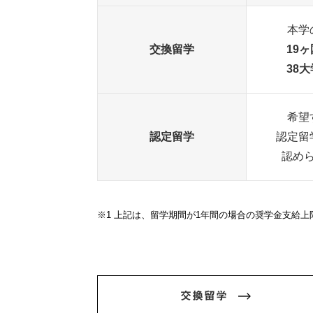
本学
交換留学
19
38大
希望
認定留学
認定留
認め
※1 上記は、留学期間が1年間の場合の奨学金支給
交換留学