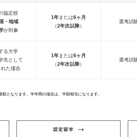
の協定校
1年
または
6ヶ月
ヶ国・地域
選考試
（
2年次以降
）
学
が対象
する大学
1年
または
6ヶ月
学先として
選考試
（
2年次以降
）
られた場合
上限額となります。半年間の場合は、半額相当になります。
認定留学