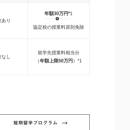
年額30万円*
1
験あり
協定校の授業料原則免除
留学先授業料相当分
験なし
（
年額上限50万円
）*1
短期留学プログラム