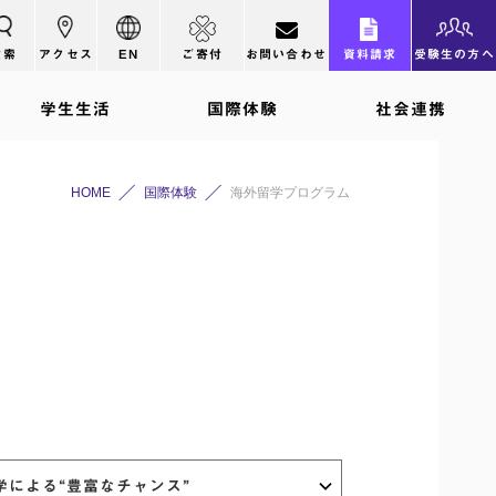
検索
アクセス
EN
ご寄付
お問い合わせ
資料請求
受験生の方へ
学生生活
国際体験
社会連携
HOME
国際体験
海外留学プログラム
学による“豊富なチャンス”