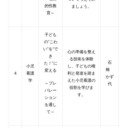
的性教
ましょう。
育～
子ども
の“こわ
い”を“で
心の準備を整え
き
る技術を体験
石
た！”に
小児
し、子どもの権
橋
変える
4
看護
利と発達を踏ま
かず
学
えた小児看護の
～プレ
代
役割を学びま
パレー
す。
ション
を通し
て～