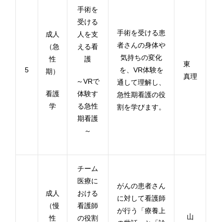
手術を
受ける
手術を受ける患
成人
人を支
者さんの身体や
（急
える看
気持ちの変化
性
護
東
5
を、
VR
体験を
期）
真理
～
VR
で
通して理解し、
看護
体験す
急性期看護の役
学
る急性
割を学びます。
期看護
～
チーム
医療に
がんの患者さん
成人
おける
に対して看護師
（慢
看護師
が行う「療養上
山
性
の役割