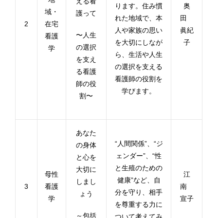
える看
ります。住み慣
奥
域・
護って
れた地域で、本
田
2
在宅
人や家族の思い
眞紀
〜人生
看護
を大切にしなが
子
の選択
学
ら、生活や人生
を支え
の選択を支える
る看護
看護師の役割を
師の役
学びます。
割〜
あなた
“人間関係”、“ジ
の身体
ェンダー”、“性
と心を
と生殖のための
大切に
母性
江
健康”など、自
しまし
3
看護
南
分を守り、相手
ょう
学
宣子
を尊重する力に
～包括
ついて考えてみ