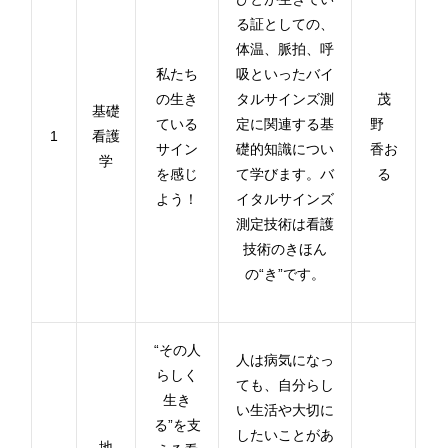
る証としての、
体温、脈拍、呼
私たち
吸といったバイ
の生き
タルサインズ測
茂
基礎
ている
定に関連する基
野
1
看護
サイン
礎的知識につい
香お
学
を感じ
て学びます。バ
る
よう！
イタルサインズ
測定技術は看護
技術のきほん
の“き”です。
“その人
人は病気になっ
らしく
ても、自分らし
生き
い生活や大切に
る”を支
したいことがあ
地