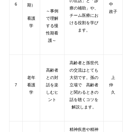
の世話」と「診
6
中
期）
療の補助」や、
～事例
政子
チーム医療にお
看護
で理解
ける役割を学び
学
する慢
ます。
性期看
護～
高齢者と孫世代
高齢者
の交流はとても
老年
との対
大切です。孫の
上
7
看護
話を楽
立場で 高齢者
仲
学
しむヒ
と関わるときの
久
ント
話を聴くコツを
解説します。
精神疾患や精神