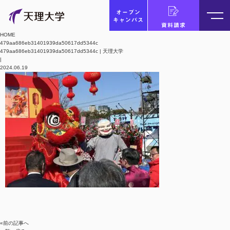
オープン
キャンパス
資料請求
HOME
479aa686eb31401939da50617dd5344c
479aa686eb31401939da50617dd5344c | 天理大学
|
2024.06.19
«前の記事へ