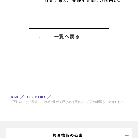
自分で考え、実践する学びが面白い。
一覧へ戻る
HOME
THE STORIES
「下駄箱」と「靴箱」、地域や世代で呼び名は変わる？方言の奥深さに魅せられて。
教育情報の公表