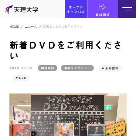
オープン
キャンパス
資料請求
HOME
ニュース
新着ＤＶＤをご利用ください
新着ＤＶＤをご利用くださ
い
2026.07.08
関連施設
情報ライブラリー
# 新着案内
# DVD