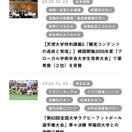
2025.12.22
社会連携
地域・企業との連携
受験生の方へ
受験生の保護者・高校教職員の方へ
世界とつながる
地域社会とつながる
学生同士がつながる
【天理大学特別講義5「観光コンテンツ
の造成と発信」】韓国開催2025年度「グ
ローカル学術学会大学生発表大会」で優
秀賞（２位）を受賞
2025.12.22
学生生活
クラブ・サークル
クラブ関連ニュース
受験生の方へ
在学生の方へ
課外活動について
在学生保護者の方へ
「第62回全国大学ラグビーフットボール
選手権大会」準々決勝 早稲田大学との