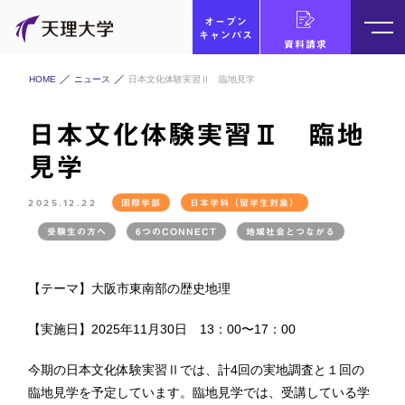
オープン
キャンパス
資料請求
HOME
ニュース
日本文化体験実習Ⅱ 臨地見学
日本文化体験実習Ⅱ 臨地
見学
2025.12.22
国際学部
日本学科（留学生対象）
受験生の方へ
6つのCONNECT
地域社会とつながる
【テーマ】大阪市東南部の歴史地理
【実施日】2025年11月30日 13：00〜17：00
今期の日本文化体験実習Ⅱでは、計4回の実地調査と１回の
臨地見学を予定しています。臨地見学では、受講している学