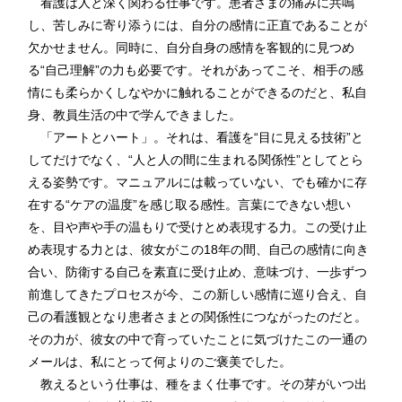
看護は人と深く関わる仕事です。患者さまの痛みに共鳴
し、苦しみに寄り添うには、自分の感情に正直であることが
欠かせません。同時に、自分自身の感情を客観的に見つめ
る“自己理解”の力も必要です。それがあってこそ、相手の感
情にも柔らかくしなやかに触れることができるのだと、私自
身、教員生活の中で学んできました。
「アートとハート」。それは、看護を“目に見える技術”と
してだけでなく、“人と人の間に生まれる関係性”としてとら
える姿勢です。マニュアルには載っていない、でも確かに存
在する“ケアの温度”を感じ取る感性。言葉にできない想い
を、目や声や手の温もりで受けとめ表現する力。この受け止
め表現する力とは、彼女がこの18年の間、自己の感情に向き
合い、防衛する自己を素直に受け止め、意味づけ、一歩ずつ
前進してきたプロセスが今、この新しい感情に巡り合え、自
己の看護観となり患者さまとの関係性につながったのだと。
その力が、彼女の中で育っていたことに気づけたこの一通の
メールは、私にとって何よりのご褒美でした。
教えるという仕事は、種をまく仕事です。その芽がいつ出