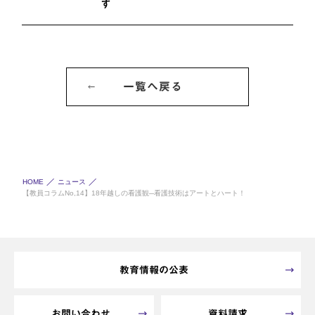
す
一覧へ戻る
HOME
ニュース
【教員コラムNo,14】18年越しの看護観─看護技術はアートとハート！
教育情報の公表
お問い合わせ
資料請求