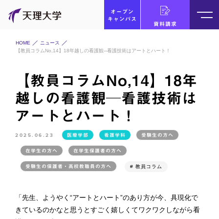
オープン
キャンパス
資料請求
HOME
ニュース
【教員コラムNo,14】18年越しの看護観─看護技術はアートとハート！
【教員コラムNo,14】18年
越しの看護観─看護技術は
アートとハート！
2025.06.23
医療学部
看護学科
受験生の方へ
在学生の方へ
在学生保護者の方へ
受験生の保護者・高校教職員の方へ
# 教員コラム
「先生、ようやく“アートとハート”のあり方が今、具現化で
きているのかなと思うとすごく嬉しくてワクワクしながら看