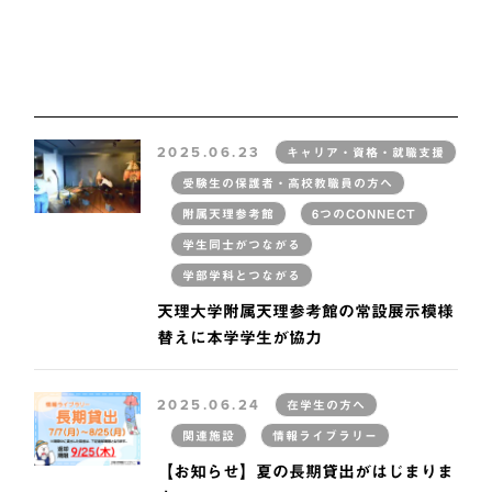
2025.06.23
キャリア・資格・就職支援
受験生の保護者・高校教職員の方へ
附属天理参考館
6つのCONNECT
学生同士がつながる
学部学科とつながる
天理大学附属天理参考館の常設展示模様
替えに本学学生が協力
2025.06.24
在学生の方へ
関連施設
情報ライブラリー
【お知らせ】夏の長期貸出がはじまりま