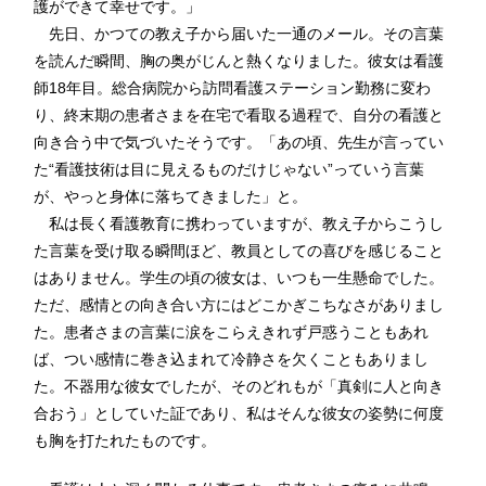
護ができて幸せです。」
先日、かつての教え子から届いた一通のメール。その言葉
を読んだ瞬間、胸の奥がじんと熱くなりました。彼女は看護
師18年目。総合病院から訪問看護ステーション勤務に変わ
り、終末期の患者さまを在宅で看取る過程で、自分の看護と
向き合う中で気づいたそうです。「あの頃、先生が言ってい
た“看護技術は目に見えるものだけじゃない”っていう言葉
が、やっと身体に落ちてきました」と。
私は長く看護教育に携わっていますが、教え子からこうし
た言葉を受け取る瞬間ほど、教員としての喜びを感じること
はありません。学生の頃の彼女は、いつも一生懸命でした。
ただ、感情との向き合い方にはどこかぎこちなさがありまし
た。患者さまの言葉に涙をこらえきれず戸惑うこともあれ
ば、つい感情に巻き込まれて冷静さを欠くこともありまし
た。不器用な彼女でしたが、そのどれもが「真剣に人と向き
合おう」としていた証であり、私はそんな彼女の姿勢に何度
も胸を打たれたものです。