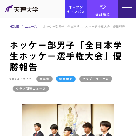
オープン
キャンパス
資料請求
HOME
ニュース
ホッケー部男子「全日本学生ホッケー選手権大会」優勝報告
ホッケー部男子「全日本学
生ホッケー選手権大会」優
勝報告
2024.12.17
学長室
体育学部
クラブ・サークル
クラブ関連ニュース