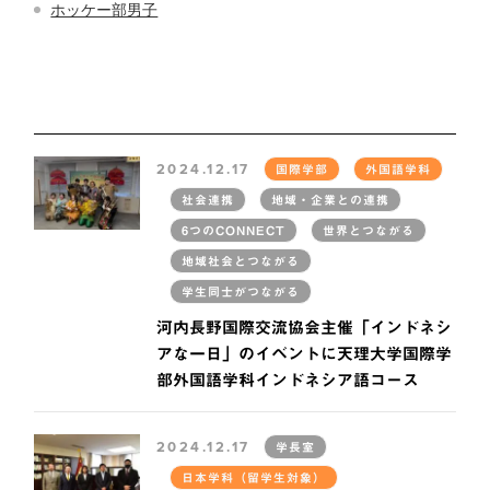
ホッケー部男子
2024.12.17
国際学部
外国語学科
社会連携
地域・企業との連携
6つのCONNECT
世界とつながる
地域社会とつながる
学生同士がつながる
河内長野国際交流協会主催「インドネシ
アな一日」のイベントに天理大学国際学
部外国語学科インドネシア語コース
2024.12.17
学長室
日本学科（留学生対象）