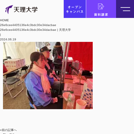
オープン
キャンパス
資料請求
HOME
26e6cee4405136e4c3bdc30e34dacbae
26e6cee4405136e4c3bdc30e34dacbae | 天理大学
|
2024.06.19
«前の記事へ