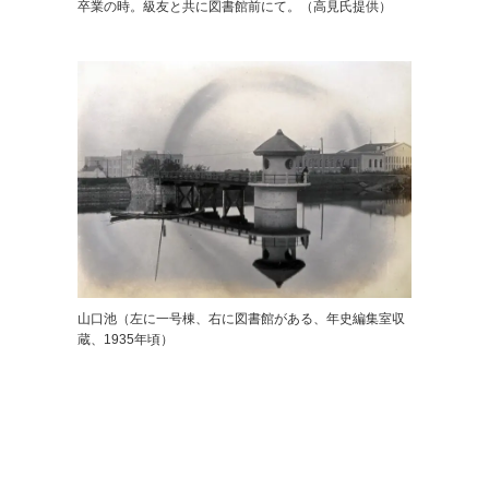
卒業の時。級友と共に図書館前にて。（高見氏提供）
山口池（左に一号棟、右に図書館がある、年史編集室収
蔵、1935年頃）