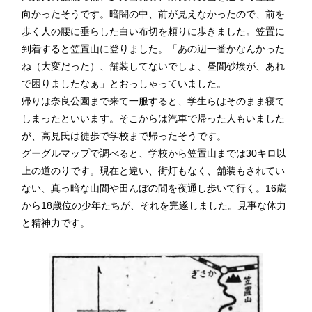
向かったそうです。暗闇の中、前が見えなかったので、前を
歩く人の腰に垂らした白い布切を頼りに歩きました。笠置に
到着すると笠置山に登りました。「あの辺一番かなんかった
ね（大変だった）、舗装してないでしょ、昼間砂埃が、あれ
で困りましたなぁ」とおっしゃっていました。
帰りは奈良公園まで来て一服すると、学生らはそのまま寝て
しまったといいます。そこからは汽車で帰った人もいました
が、高見氏は徒歩で学校まで帰ったそうです。
グーグルマップで調べると、学校から笠置山までは30キロ以
上の道のりです。現在と違い、街灯もなく、舗装もされてい
ない、真っ暗な山間や田んぼの間を夜通し歩いて行く。16歳
から18歳位の少年たちが、それを完遂しました。見事な体力
と精神力です。