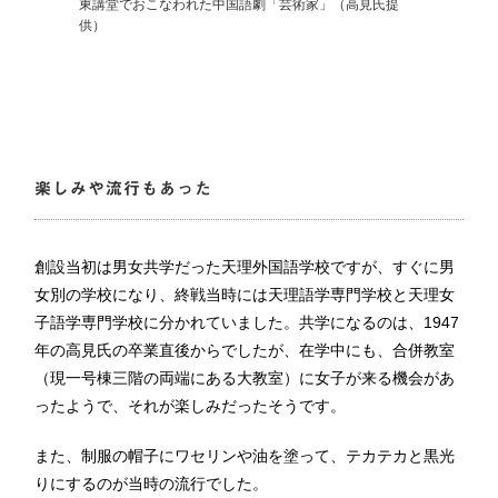
東講堂でおこなわれた中国語劇「芸術家」（高見氏提
供）
楽しみや流行もあった
創設当初は男女共学だった天理外国語学校ですが、すぐに男
女別の学校になり、終戦当時には天理語学専門学校と天理女
子語学専門学校に分かれていました。共学になるのは、1947
年の高見氏の卒業直後からでしたが、在学中にも、合併教室
（現一号棟三階の両端にある大教室）に女子が来る機会があ
ったようで、それが楽しみだったそうです。
また、制服の帽子にワセリンや油を塗って、テカテカと黒光
りにするのが当時の流行でした。