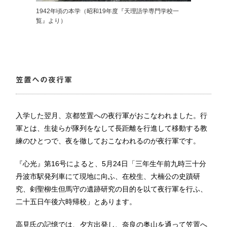
1942年頃の本学（昭和19年度『天理語学専門学校一
覧』より）
笠置への夜行軍
入学した翌月、京都笠置への夜行軍がおこなわれました。行
軍とは、生徒らが隊列をなして長距離を行進して移動する教
練のひとつで、夜を徹しておこなわれるのが夜行軍です。
『心光』第16号によると、5月24日「三年生午前九時三十分
丹波市駅発列車にて現地に向ふ、在校生、大楠公の史蹟研
究、剣聖柳生但馬守の遺跡研究の目的を以て夜行軍を行ふ、
二十五日午後六時帰校」とあります。
高見氏の記憶では、夕方出発し、奈良の奥山を通って笠置へ