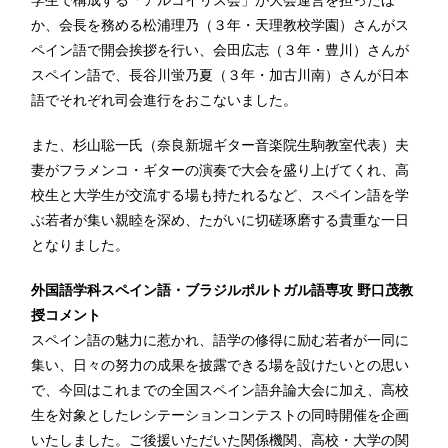
か、会長を務める松浦理乃（３年・天理教校学園）さんがス
ペイン語で開会挨拶を行い、会田広志（３年・豊川）さんが
スペイン語で、長谷川蛍乃夏（３年・加古川南）さんが日本
語でそれぞれ司会進行をおこないました。
また、杉山聡一氏（奈良新堀ギター音楽院生駒教室代表）夫
妻がフラメンコ・ギターの演奏で大会を盛り上げてくれ、高
校生と大学生が交流する場も持たれるなど、スペイン語を学
ぶ若者が集い親睦を深め、たがいに切磋琢磨する貴重な一日
となりました。
外国語学科スペイン語・ブラジルポルトガル語専攻 野口茂教
授コメント
スペイン語の魅力に惹かれ、語学の修得に励む若者が一同に
集い、日々の努力の成果を披露できる場を設けたいとの思い
で、今回はこれまでの全国スペイン語弁論大会に加え、高校
生を対象としたレシテーションコンテストの同時開催を企画
いたしました。ご後援いただいた関係機関、高校・大学の関