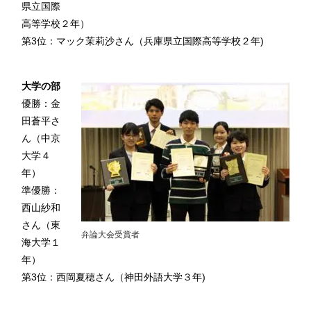
県立国際
高等学校２年）
第3位：マック茉莉沙さん（兵庫県立国際高等学校２年)
大学の部
優勝：金
田蒼平さ
ん（中京
大学４
年）
準優勝：
西山紗和
さん（東
弁論大会受賞者
海大学１
年）
第3位：西岡夏穂さん（神田外語大学３年)