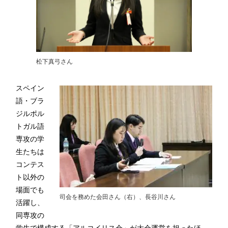
松下真弓さん
スペイン
語・ブラ
ジルポル
トガル語
専攻の学
生たちは
コンテス
ト以外の
場面でも
司会を務めた会田さん（右）、長谷川さん
活躍し、
同専攻の
学生で構成する「アルコイリス会」が大会運営を担ったほ