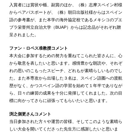
入賞者には賞状や楯、副賞のほか、（株）志摩スペイン村様
からペアパスポートが、（株）朝日出版社様からはスペイン
語の参考書が、また本学の海外協定校であるメキシコのプエ
ブラ栄誉州立自治大学（BUAP）からは記念品がそれぞれ贈
呈されました。
ファン・ロペス准教授コメント
本大会に参加するための努力を重ねてこられた皆さんに、心
から敬意を表したいと思います。感情豊かな朗読や、それぞ
れの思いのこもったスピーチ、どれもが素晴らしいものでし
た。また本専攻から出場した３名は、スペイン語圏への渡航
歴がなく、かつスペイン語の学習を始めて１年半でありなが
ら、日々の練習の成果を十分に発揮してくれました。次の目
標に向かってさらに頑張ってもらいたいと思います。
渕之側更さんコメント
当日参加された方々や運営の皆様、そしてこのような素晴ら
しい大会を開いてくださった先生方に感謝したいと思いま