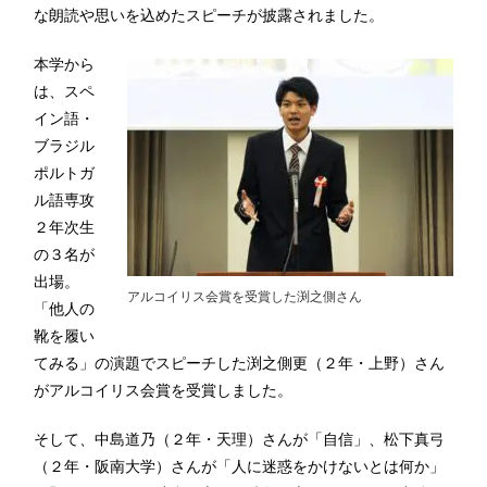
な朗読や思いを込めたスピーチが披露されました。
本学から
は、スペ
イン語・
ブラジル
ポルトガ
ル語専攻
２年次生
の３名が
出場。
アルコイリス会賞を受賞した渕之側さん
「他人の
靴を履い
てみる」の演題でスピーチした渕之側更（２年・上野）さん
がアルコイリス会賞を受賞しました。
そして、中島道乃（２年・天理）さんが「自信」、松下真弓
（２年・阪南大学）さんが「人に迷惑をかけないとは何か」