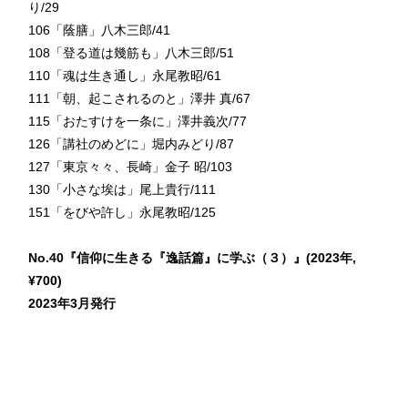
り/29
106「蔭膳」八木三郎/41
108「登る道は幾筋も」八木三郎/51
110「魂は生き通し」永尾教昭/61
111「朝、起こされるのと」澤井 真/67
115「おたすけを一条に」澤井義次/77
126「講社のめどに」堀内みどり/87
127「東京々々、長崎」金子 昭/103
130「小さな埃は」尾上貴行/111
151「をびや許し」永尾教昭/125
No.40『信仰に生きる『逸話篇』に学ぶ（３）』(2023年,
¥700)
2023年3月発行