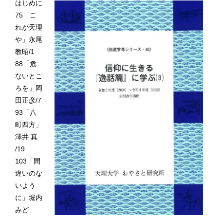
はじめに
75「こ
れが天理
や」永尾
教昭/1
88「危
ないとこ
ろを」岡
田正彦/7
93「八
町四方」
澤井 真
/19
103「間
違いのな
いよう
に」堀内
みど