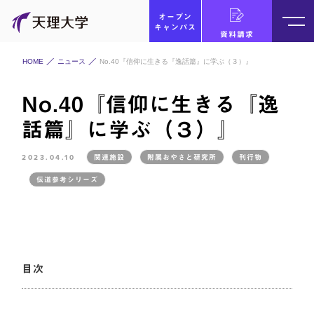
オープン
キャンパス
資料請求
HOME
ニュース
No.40『信仰に生きる『逸話篇』に学ぶ（３）』
No.40『信仰に生きる『逸
話篇』に学ぶ（３）』
2023.04.10
関連施設
附属おやさと研究所
刊行物
伝道参考シリーズ
目次