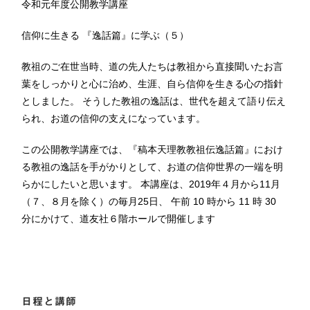
令和元年度公開教学講座
信仰に生きる 『逸話篇』に学ぶ（５）
教祖のご在世当時、道の先人たちは教祖から直接聞いたお言
葉をしっかりと心に治め、生涯、自ら信仰を生きる心の指針
としました。 そうした教祖の逸話は、世代を超えて語り伝え
られ、お道の信仰の支えになっています。
この公開教学講座では、『稿本天理教教祖伝逸話篇』におけ
る教祖の逸話を手がかりとして、お道の信仰世界の一端を明
らかにしたいと思います。 本講座は、2019年４月から11月
（７、８月を除く）の毎月25日、 午前 10 時から 11 時 30
分にかけて、道友社６階ホールで開催します
日程と講師