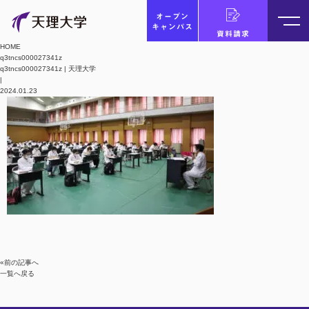
オープン
キャンパス
資料請求
HOME
q3tncs000027341z
q3tncs000027341z | 天理大学
|
2024.01.23
«前の記事へ
一覧へ戻る