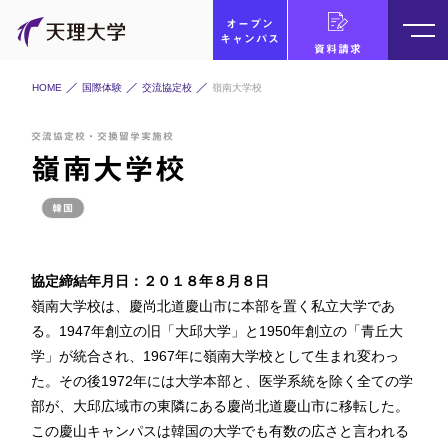
オープン
キャンパス
資料請求
HOME
国際体験
交流協定校
嶺南大学校
交流協定校・交換留学実施校
嶺南大学校
韓国
協定締結年月日：２０１８年８月８日
嶺南大学校は、慶尚北道慶山市に本部を置く私立大学であ
る。1947年創立の旧「大邱大学」と1950年創立の「青丘大
学」が統合され、1967年に嶺南大学校として生まれ変わっ
た。その後1972年には大学本部と、医学系統を除く全ての学
部が、大邱広域市の東隣にある慶尚北道慶山市に移転した。
この慶山キャンパスは韓国の大学でも有数の広さと言われる