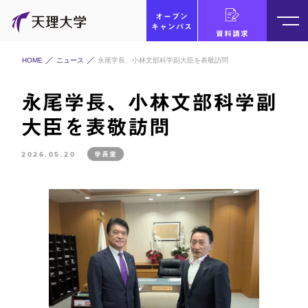
オープン
キャンパス
資料請求
HOME
ニュース
永尾学長、小林文部科学副大臣を表敬訪問
永尾学長、小林文部科学副
大臣を表敬訪問
2026.05.20
学長室