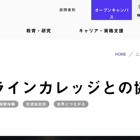
訪問者別
オープン
キャンパ
ス
教育・研究
キャリア・資格支援
HOME
ニ
ラインカレッジとの
国際体験
交流協定校
世界とつながる