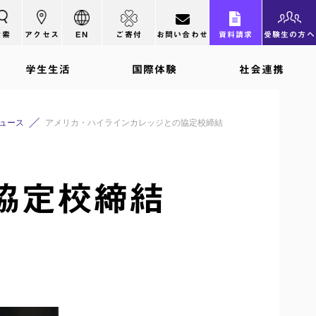
検索
アクセス
EN
ご寄付
お問い合わせ
資料請求
受験生の方へ
学生生活
国際体験
社会連携
ュース
アメリカ・ハイラインカレッジとの協定校締結
協定校締結