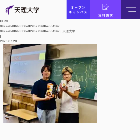
オープン
キャンパス
資料請求
HOME
84aae0486b03b0e8296a7568be3d456c
84aae0486b03b0e8296a7568be3d456c | 天理大学
|
2025.07.28