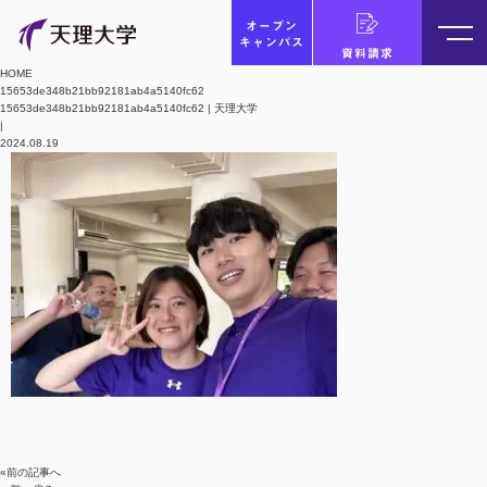
オープン
キャンパス
資料請求
HOME
15653de348b21bb92181ab4a5140fc62
15653de348b21bb92181ab4a5140fc62 | 天理大学
|
2024.08.19
«前の記事へ