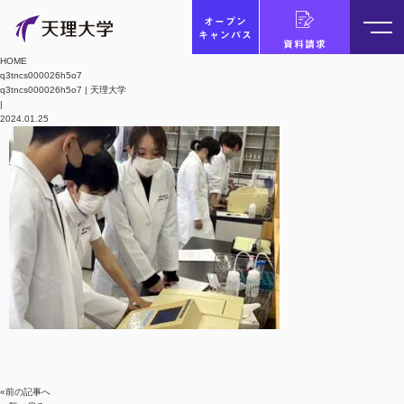
オープン
キャンパス
資料請求
HOME
q3tncs000026h5o7
q3tncs000026h5o7 | 天理大学
|
2024.01.25
«前の記事へ