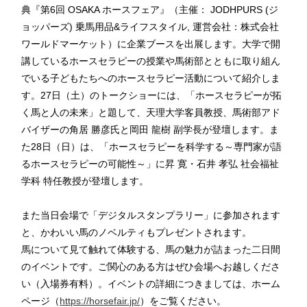
典『第6回 OSAKA ホースフェア』（主催： JODHPURS (ジ
ョッパーズ) 乗馬用品&ライフスタイル, 運営会社：株式会社
ワールドマーケット）に企業ブースを出展します。大学で開
講しているホースセラピーの授業や馬術部とともに取り組ん
でいる子どもたちへのホースセラピー活動について紹介しま
す。27日（土）のトークショーには、「ホースセラピーが拓
く馬と人の未来」と題して、天理大学客員教授、馬術部アド
バイザーの角居 勝彦氏と岡田 龍樹 副学長が登壇します。ま
た28日（日）は、「ホースセラピーを科学する～専門家が語
るホースセラピーの可能性～」に昇 寛・石井 孝弘 社会福祉
学科 特任教授が登壇します。
また当日会場で「デジタルスタンプラリー」に参加されます
と、かわいい馬のノベルティもプレゼントされます。
馬について見て触れて体験する、馬の魅力が詰まった二日間
のイベントです。ご関心のある方はぜひ会場へお越しくださ
い（入場券有料）。イベントの詳細につきましては、ホーム
ページ（
https://horsefair.jp/
）をご覧ください。