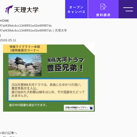
オープン
キャンパス
資料請求
HOME
f7af439dc4cc1348ff31e42e6f0f87dc
f7af439dc4cc1348ff31e42e6f0f87dc | 天理大学
|
2026.05.11
«前の記事へ