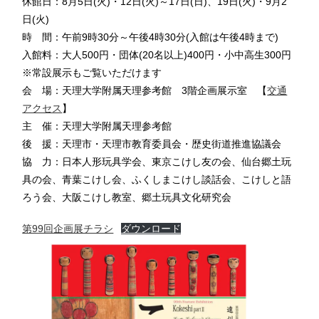
休館日：8月5日(火)・12日(火)～17日(日)、19日(火)・9月2
日(火)
時 間：午前9時30分～午後4時30分(入館は午後4時まで)
入館料：大人500円・団体(20名以上)400円・小中高生300円
※常設展示もご覧いただけます
会 場：天理大学附属天理参考館 3階企画展示室 【
交通
アクセス
】
主 催：天理大学附属天理参考館
後 援：天理市・天理市教育委員会・歴史街道推進協議会
協 力：日本人形玩具学会、東京こけし友の会、仙台郷土玩
具の会、青葉こけし会、ふくしまこけし談話会、こけしと語
ろう会、大阪こけし教室、郷土玩具文化研究会
第99回企画展チラシ
ダウンロード