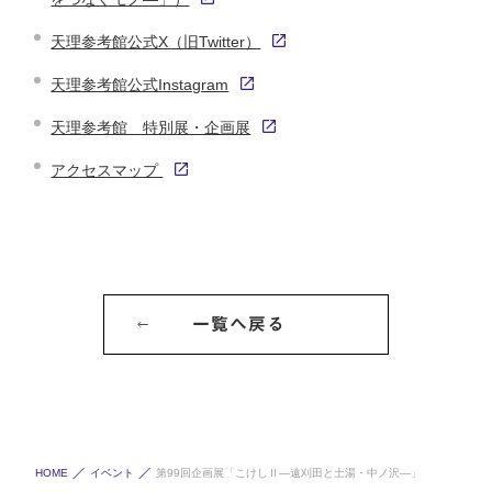
天理参考館公式X（旧Twitter）
天理参考館公式Instagram
天理参考館 特別展・企画展
アクセスマップ
一覧へ戻る
HOME
イベント
第99回企画展「こけしⅡ―遠刈田と土湯・中ノ沢―」