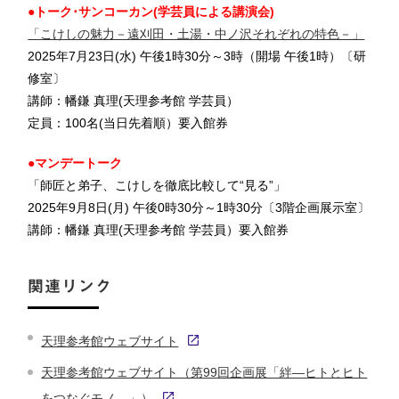
●トーク･サンコーカン(学芸員による講演会)
「こけしの魅力－遠刈田・土湯・中ノ沢それぞれの特色－」
2025年7月23日(水) 午後1時30分～3時（開場 午後1時）
〔研
修室〕
講師：幡鎌 真理(天理参考館 学芸員）
定員：100名(当日先着順）要入館券
●マンデートーク
「師匠と弟子、こけしを徹底比較して“見る”」
2025年9月8日(月) 午後0時30分～1時30分
〔3階企画展示室〕
講師：
幡鎌 真理
(天理参考館 学芸員）
要入館券
関連リンク
天理参考館ウェブサイト
天理参考館ウェブサイト（第99回企画展「絆―ヒトとヒト
をつなぐモノ―」）