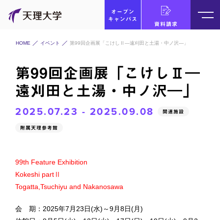
オープン
キャンパス
資料請求
HOME
イベント
第99回企画展「こけしⅡ―遠刈田と土湯・中ノ沢―」
第99回企画展「こけしⅡ―
遠刈田と土湯・中ノ沢―」
2025.07.23 - 2025.09.08
関連施設
附属天理参考館
99th Feature Exhibition
Kokeshi partⅡ
Togatta,Tsuchiyu and Nakanosawa
会 期：2025年7月23日(水)～9月8日(月)