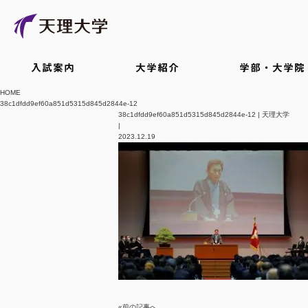
入試案内
大学紹介
学部・大学院
HOME
38c1dfdd9ef60a851d5315d845d2844e-12
38c1dfdd9ef60a851d5315d845d2844e-12 | 天理大学
|
2023.12.19
«前の記事へ