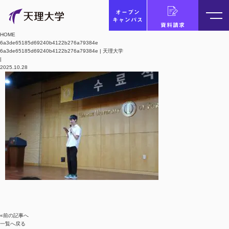
オープン
キャンパス
資料請求
HOME
6a3de65185d69240b4122b276a79384e
6a3de65185d69240b4122b276a79384e | 天理大学
|
2025.10.28
«前の記事へ
一覧へ戻る