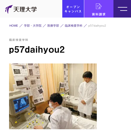
オープン
キャンパス
資料請求
HOME
学部・大学院
医療学部
臨床検査学科
p57daihyou2
臨床検査学科
p57daihyou2