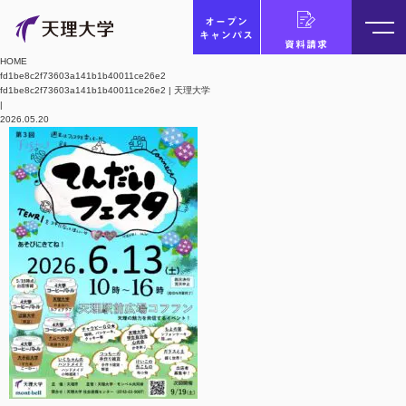
オープン
キャンパス
資料請求
HOME
fd1be8c2f73603a141b1b40011ce26e2
fd1be8c2f73603a141b1b40011ce26e2 | 天理大学
|
2026.05.20