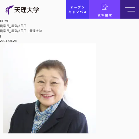
オープン
キャンパス
資料請求
HOME
副学長_屋宜譜美子
副学長_屋宜譜美子 | 天理大学
|
2024.06.28