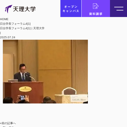
オープン
キャンパス
資料請求
HOME
日台学長フォーラム4[1]
日台学長フォーラム4[1] | 天理大学
|
2025.07.24
«前の記事へ