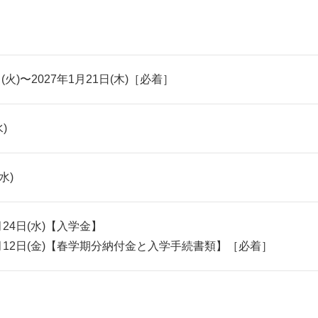
日(火)〜2027年1月21日(木)［必着］
)
水)
2月24日(水)【入学金】
年3月12日(金)【春学期分納付金と入学手続書類】［必着］