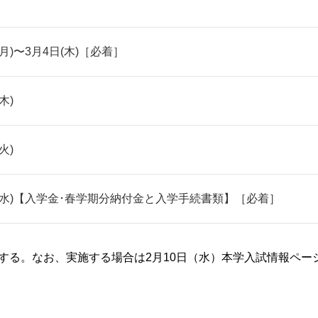
(月)〜3月4日(木)［必着］
木)
火)
4日(水)【入学金･春学期分納付金と入学手続書類】［必着］
する。なお、実施する場合は2月10日（水）本学入試情報ペー