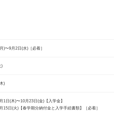
(月)〜9月2日(水)［必着］
)
木)
0月1日(木)〜10月23日(金)【入学金】
年12月15日(火)【春学期分納付金と入学手続書類】［必着］