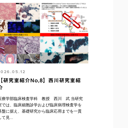
2026.05.12
【研究室紹介No,8】西川研究室紹
介
医療学部臨床検査学科 教授 西川 武 当研究
室では、臨床細胞診学および臨床病理検査学を
基盤に据え、基礎研究から臨床応用までを一貫
して見...