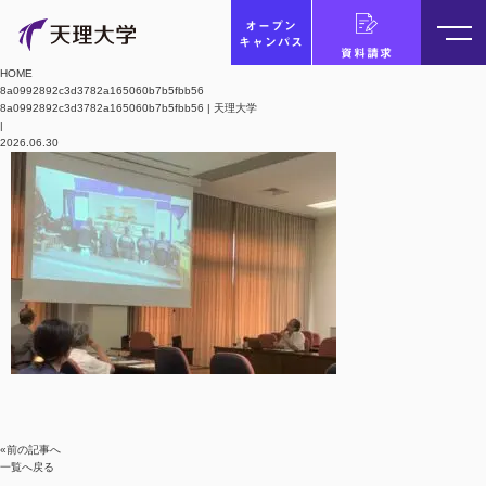
オープン
キャンパス
資料請求
HOME
8a0992892c3d3782a165060b7b5fbb56
8a0992892c3d3782a165060b7b5fbb56 | 天理大学
|
2026.06.30
«前の記事へ
一覧へ戻る