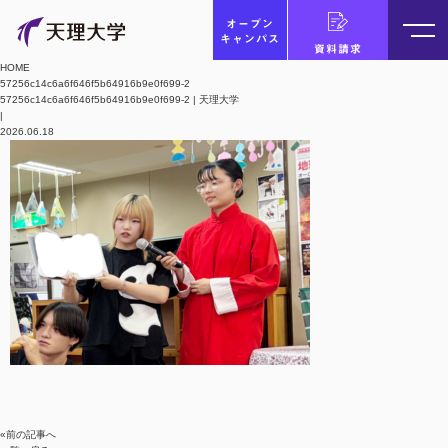
オープン
キャンパス
資料請求
HOME
57256c14c6a6f646f5b64916b9e0f699-2
57256c14c6a6f646f5b64916b9e0f699-2 | 天理大学
|
2026.06.18
«前の記事へ