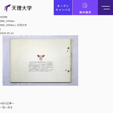
オープン
キャンパス
資料請求
HOME
IMG_0568re
IMG_0568re | 天理大学
|
2026.05.14
«前の記事へ
一覧へ戻る