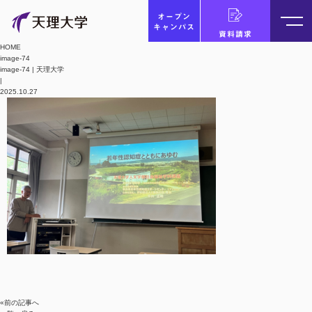
オープン
キャンパス
資料請求
HOME
image-74
image-74 | 天理大学
|
2025.10.27
«前の記事へ