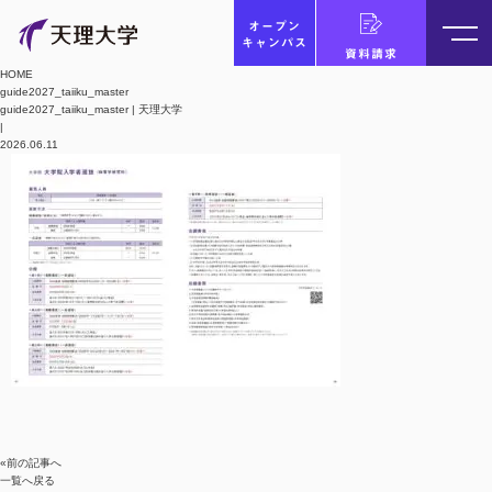
オープン
キャンパス
資料請求
HOME
guide2027_taiiku_master
guide2027_taiiku_master | 天理大学
|
2026.06.11
«前の記事へ
一覧へ戻る