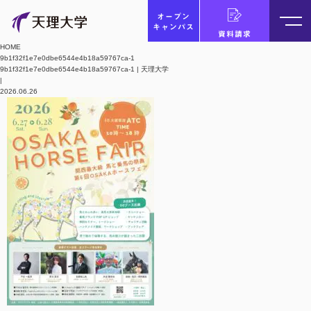
オープン
キャンパス
資料請求
HOME
9b1f32f1e7e0dbe6544e4b18a59767ca-1
9b1f32f1e7e0dbe6544e4b18a59767ca-1 | 天理大学
|
2026.06.26