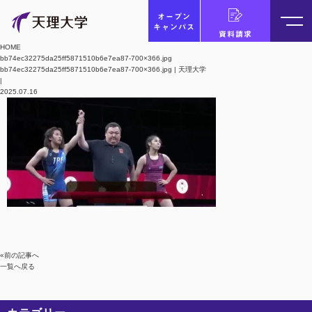
オープン
キャンパス
資料請求
HOME
bb74ec32275da25ff5871510b6e7ea87-700×366.jpg
bb74ec32275da25ff5871510b6e7ea87-700×366.jpg | 天理大学
|
2025.07.16
«前の記事へ
一覧へ戻る